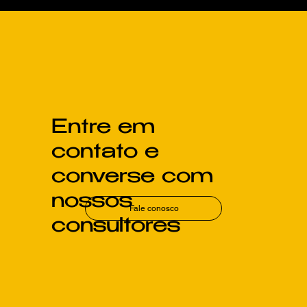
Clima Inteligente Potencializa
Resultados da Energia Solar
Entre em
contato e
converse com
nossos
Fale conosco
consultores