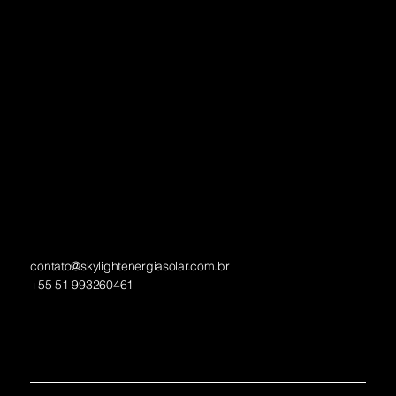
Blog
Contato
Política de Privacidade
Redes Sociais
Facebook
Instagram
LinkedIn
Contact
contato@skylightenergiasolar.com.br
+55 51 993260461
Av. da Cavalhada, 4611 - Sala 112 - Cavalhada, Porto Alegre
- RS, 91740-001