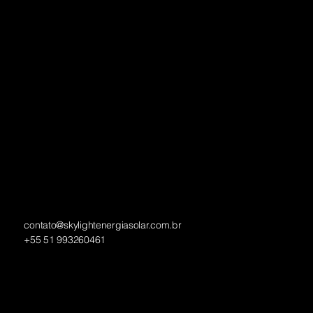
Programa SkyInvest
Blog
Contato
Política de Privacidade
Redes Sociais
Facebook
Instagram
LinkedIn
Contact
contato@skylightenergiasolar.com.br
+55 51 993260461
Av. da Cavalhada, 4611 - Sala 112 - Cavalhada, Porto Alegre
- RS, 91740-001